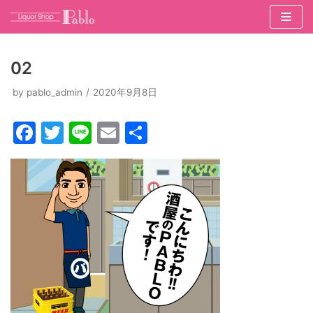
コ
ン
02
テ
ン
by
pablo_admin
2020年9月8日
ツ
F
T
Li
E
共
へ
ス
a
w
n
m
有
キ
c
itt
e
ai
ッ
e
er
l
プ
b
o
o
k