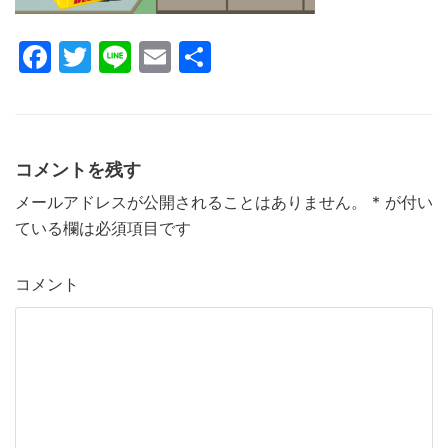
F
T
Li
E
共
a
w
n
m
有
c
itt
e
ai
e
er
l
コメントを残す
b
メールアドレスが公開されることはありません。
*
が付い
o
ている欄は必須項目です
o
k
コメント