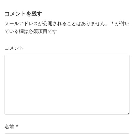
e
er
l
コメントを残す
b
メールアドレスが公開されることはありません。
*
が付い
o
ている欄は必須項目です
o
k
コメント
名前
*