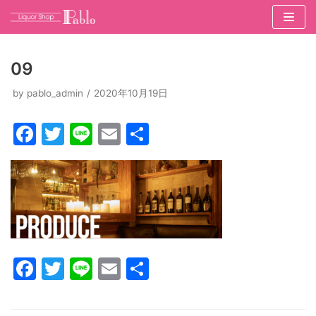
コ
ン
09
テ
ン
by
pablo_admin
2020年10月19日
ツ
F
T
Li
E
共
へ
ス
a
w
n
m
有
キ
c
itt
e
ai
ッ
e
er
l
プ
b
o
F
T
Li
E
共
o
a
w
n
m
有
k
c
itt
e
ai