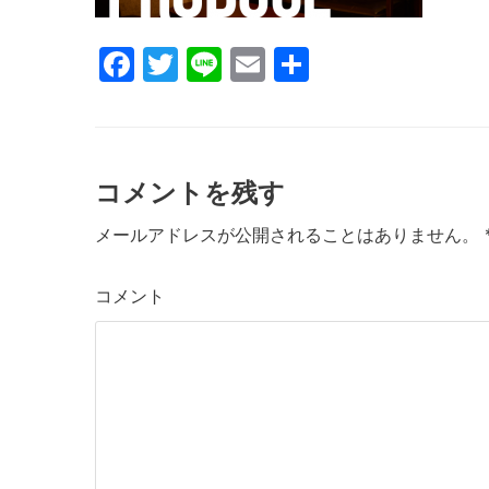
k
F
T
Li
E
共
a
w
n
m
有
c
itt
e
ai
e
er
l
コメントを残す
b
o
メールアドレスが公開されることはありません。
o
コメント
k