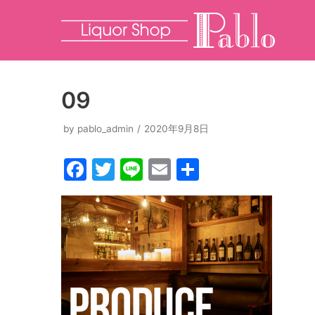
コ
ン
テ
ン
09
ツ
へ
by
pablo_admin
2020年9月8日
ス
F
T
Li
E
共
キ
ッ
a
w
n
m
有
プ
c
itt
e
ai
e
er
l
b
o
o