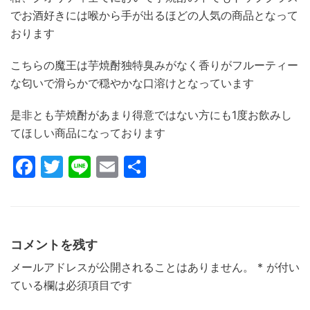
でお酒好きには喉から手が出るほどの人気の商品となって
おります
こちらの魔王は芋焼酎独特臭みがなく香りがフルーティー
な匂いで滑らかで穏やかな口溶けとなっています
是非とも芋焼酎があまり得意ではない方にも1度お飲みし
てほしい商品になっております
F
T
Li
E
共
a
w
n
m
有
c
itt
e
ai
e
er
l
コメントを残す
b
メールアドレスが公開されることはありません。
*
が付い
o
ている欄は必須項目です
o