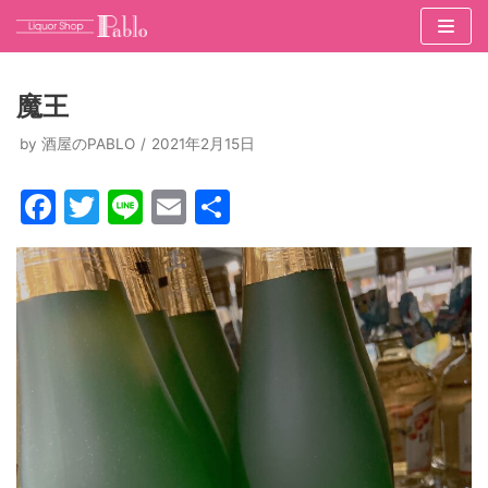
コ
ン
魔王
テ
ン
by
酒屋のPABLO
2021年2月15日
ツ
F
T
Li
E
共
へ
ス
a
w
n
m
有
キ
c
itt
e
ai
ッ
e
er
l
プ
b
o
o
k