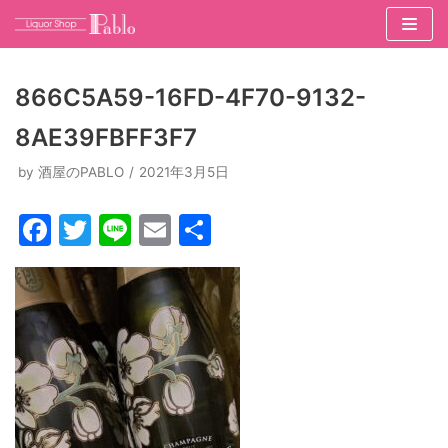
コ
ン
866C5A59-16FD-4F70-9132-
テ
8AE39FBFF3F7
ン
ツ
by
酒屋のPABLO
2021年3月5日
へ
ス
F
T
Li
E
共
キ
a
w
n
m
有
ッ
c
itt
e
ai
プ
e
er
l
b
o
o