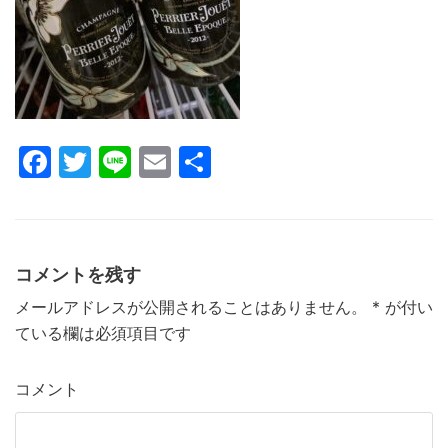
k
F
T
Li
E
共
a
w
n
m
有
c
itt
e
ai
e
er
l
コメントを残す
b
メールアドレスが公開されることはありません。
*
が付い
o
ている欄は必須項目です
o
k
コメント