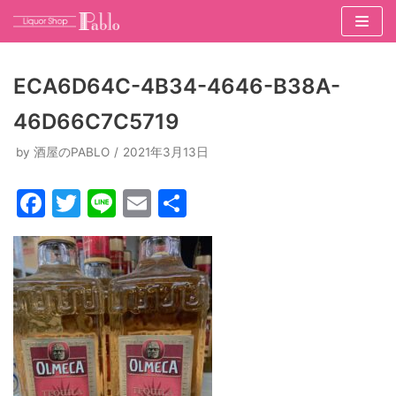
コ
ン
ECA6D64C-4B34-4646-B38A-
テ
46D66C7C5719
ン
ツ
by
酒屋のPABLO
2021年3月13日
へ
ス
F
T
Li
E
共
キ
a
w
n
m
有
ッ
c
itt
e
ai
プ
e
er
l
b
o
o