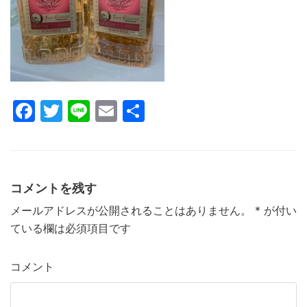
k
F
T
Li
E
共
a
w
n
m
有
c
itt
e
ai
e
er
l
コメントを残す
b
メールアドレスが公開されることはありません。
*
が付い
o
ている欄は必須項目です
o
k
コメント