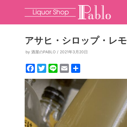
コ
ン
テ
ン
アサヒ・シロップ・レ
ツ
へ
by
酒屋のPABLO
2021年3月20日
ス
F
T
Li
E
共
キ
ッ
a
w
n
m
有
プ
c
itt
e
ai
e
er
l
b
o
o