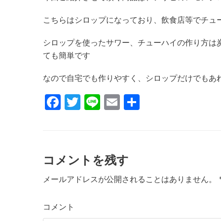
こちらはシロップになっており、飲食店等でチュ
シロップを使ったサワー、チューハイの作り方は
ても簡単です
なので自宅でも作りやすく、シロップだけでもあ
F
T
Li
E
共
a
w
n
m
有
c
itt
e
ai
e
er
l
コメントを残す
b
o
メールアドレスが公開されることはありません。
o
コメント
k