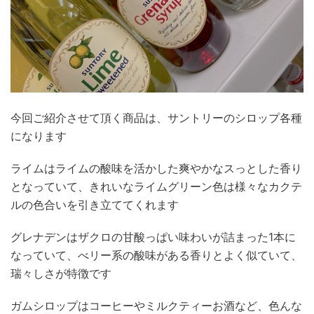
k
今回ご紹介させて頂く商品は、サントリーのシロップ各種
になります
ライムはライムの酸味を活かした爽やかなスっとした香り
となっていて、きれいなライムグリーン色は様々なカクテ
ルの色合いを引き立ててくれます
グレナデンはザクロの甘酸っぱい味わいが詰まった1本に
なっていて、べリー系の酸味がある香りとよく似ていて、
瑞々しさが特徴です
ガムシロップはコーヒーやミルクティーお酒など、色んな