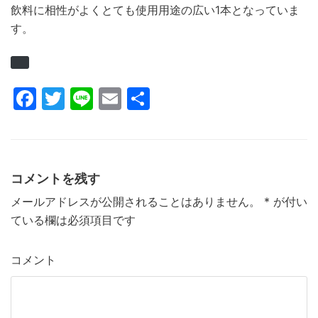
飲料に相性がよくとても使用用途の広い1本となっていま
す。
F
T
Li
E
共
a
w
n
m
有
c
itt
e
ai
e
er
l
コメントを残す
b
メールアドレスが公開されることはありません。
*
が付い
o
ている欄は必須項目です
o
k
コメント