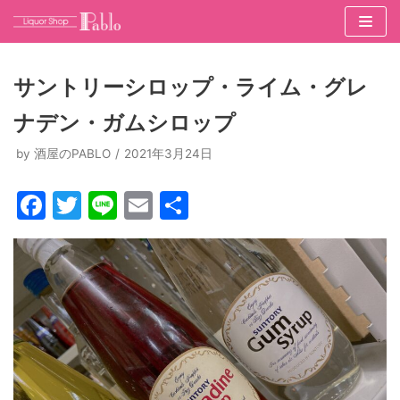
コ
ン
サントリーシロップ・ライム・グレ
テ
ナデン・ガムシロップ
ン
ツ
by
酒屋のPABLO
2021年3月24日
へ
ス
F
T
Li
E
共
キ
a
w
n
m
有
ッ
c
itt
e
ai
プ
e
er
l
b
o
o