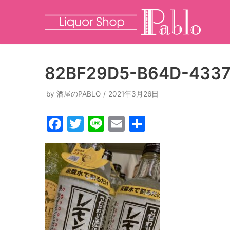
コ
ン
テ
ン
82BF29D5-B64D-4337
ツ
へ
by
酒屋のPABLO
2021年3月26日
ス
F
T
Li
E
共
キ
ッ
a
w
n
m
有
プ
c
itt
e
ai
e
er
l
b
o
o