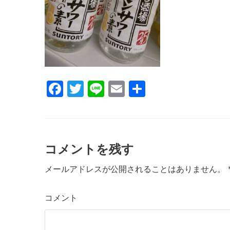
k
F
T
Li
E
共
a
w
n
m
有
c
itt
e
ai
e
er
l
コメントを残す
b
o
メールアドレスが公開されることはありません。
o
コメント
k