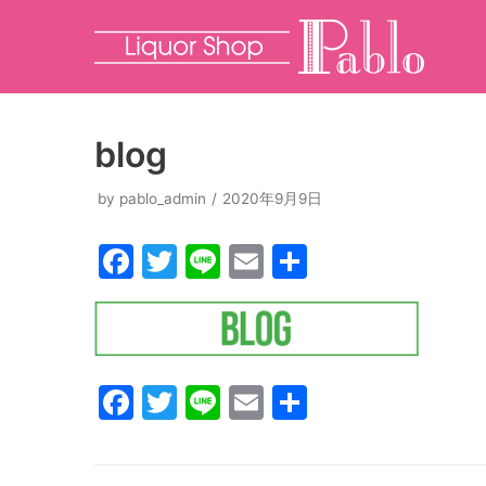
コ
ン
テ
ン
blog
ツ
へ
by
pablo_admin
2020年9月9日
ス
F
T
Li
E
共
キ
ッ
a
w
n
m
有
プ
c
itt
e
ai
e
er
l
b
F
T
Li
E
共
o
a
w
n
m
有
o
c
itt
e
ai