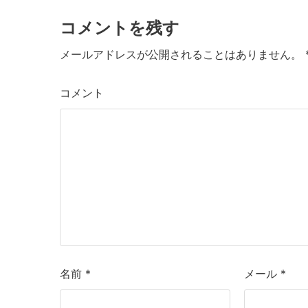
k
e
er
l
コメントを残す
b
o
メールアドレスが公開されることはありません。
o
コメント
k
名前
*
メール
*