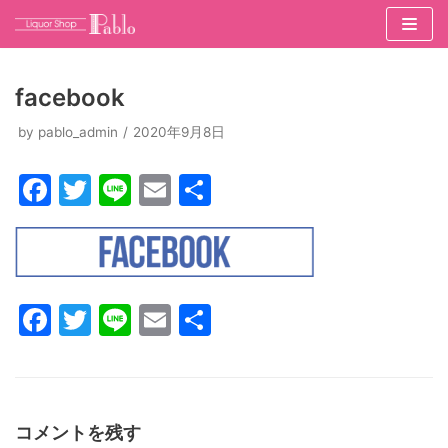
コ
ン
facebook
テ
ン
by
pablo_admin
2020年9月8日
ツ
F
T
Li
E
共
へ
ス
a
w
n
m
有
キ
c
itt
e
ai
ッ
e
er
l
プ
b
F
T
Li
E
共
o
a
w
n
m
有
o
c
itt
e
ai
k
e
er
l
コメントを残す
b