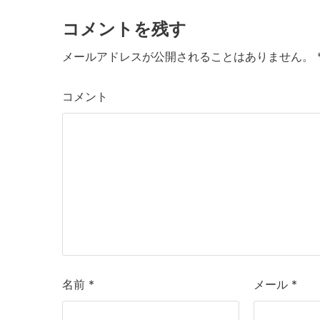
k
e
er
l
コメントを残す
b
o
メールアドレスが公開されることはありません。
o
コメント
k
名前
*
メール
*