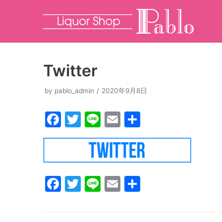
コ
ン
テ
ン
Twitter
ツ
へ
by
pablo_admin
2020年9月8日
ス
F
T
Li
E
共
キ
ッ
a
w
n
m
有
プ
c
itt
e
ai
e
er
l
b
F
T
Li
E
共
o
a
w
n
m
有
o
c
itt
e
ai